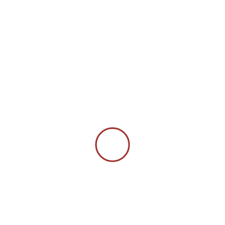
Jahresberichte
Es wurden keine Ergebnisse gefunden.
Werde jetzt Mitglied in
unserer Kompanie.