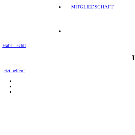
MITGLIEDSCHAFT
Habt – acht!
jetzt helfen!