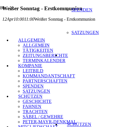
Weißer Sonntag - Erstkommunion
SPENDEN
12
Apr
10:00
11:00
Weißer Sonntag - Erstkommunion
SATZUNGEN
ALLGEMEIN
ALLGEMEIN
TÄTIGKEITEN
ZEITUNGSBERICHTE
TERMINKALENDER
KOMPANIE
LEITBILD
KOMMANDANTSCHAFT
PARTNERSCHAFTEN
SPENDEN
SATZUNGEN
SCHÜTZEN
GESCHICHTE
FAHNEN
TRACHTEN
SÄBEL / GEWEHRE
PETER-MAYR-DENKMAL
SCHÜTZEN
MITGLIEDSCHAFT