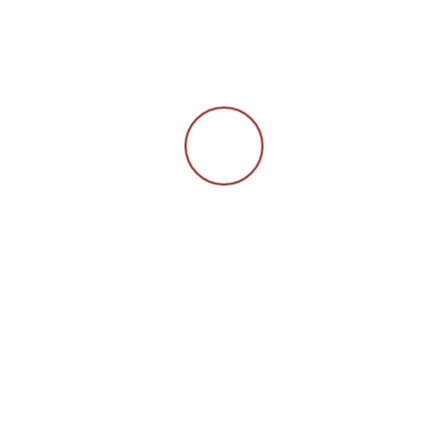
Gedenkkreuz im
Ledrotal 2022
23. Oktober 2022
TÄTIGKEITEN
Hochunserfrauentag –