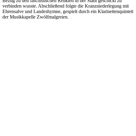
Bezug zu den faschistischen Relikten in der Stadt geschickt zu
verbinden wusste. Abschließend folgte die Kranzniederlegung mit
Ehrensalve und Landeshymne, gespielt durch ein Klarinettenquintett
der Musikkapelle Zwölfmalgreien.